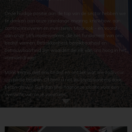
Onze huidige positie aan de top van de sector hebben we
te danken aan onze jarenlange ervaring, knowhow, aan
continu innoveren en investeren. Maar ook - en vooral -
aan onze 165 medewerkers, die het fundament van ons
bedrijf vormen. Betrokkenheid, bereikbaarheid en
betrouwbaarheid zijn waarden die elk van ons hoog in het
vaandel draagt.
Maak kennis met ons bedrijf en ontdek wat we zoal voor
u in petto hebben. Of bent u net zo gepassioneerd door
beton als wij? Surf dan snel naar onze jobsite voor een
overzicht van onze vacatures.