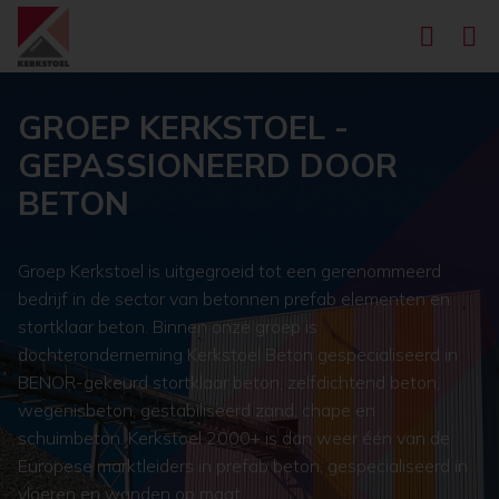
GROEP KERKSTOEL -
GEPASSIONEERD DOOR
BETON
Groep Kerkstoel is uitgegroeid tot een gerenommeerd
bedrijf in de sector van betonnen prefab elementen en
stortklaar beton. Binnen onze groep is
dochteronderneming Kerkstoel Beton gespecialiseerd in
BENOR-gekeurd stortklaar beton, zelfdichtend beton,
wegenisbeton, gestabiliseerd zand, chape en
schuimbeton. Kerkstoel 2000+ is dan weer één van de
Europese marktleiders in prefab beton, gespecialiseerd in
vloeren en wanden op maat.